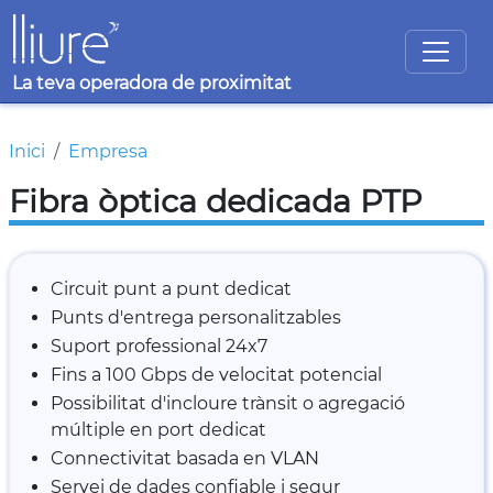
Vés al contingut
La teva operadora de proximitat
Fil d'ariadna
Inici
Empresa
Fibra òptica dedicada PTP
Circuit punt a punt dedicat
Punts d'entrega personalitzables
Suport professional 24x7
Fins a 100 Gbps de velocitat potencial
Possibilitat d'incloure trànsit o agregació
múltiple en port dedicat
Connectivitat basada en VLAN
Servei de dades confiable i segur