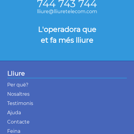
744 743 744
lliure@lliuretelecom.com
L'operadora que
et fa més lliure
Lliure
Per què?
Nosaltres
Testimonis
Ajuda
Contacte
Feina