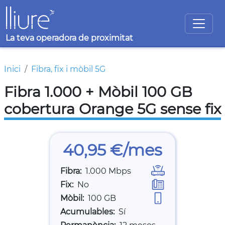
Vés al contingut
La teva operadora de proximitat
Fil d'ariadna
Inici
Fibra, fix i mòbil 5G
Fibra 1.000 + Mòbil 100 GB
cobertura Orange 5G sense fix
40,95 €/mes
Fibra
1.000 Mbps
Fix
No
Mòbil
100 GB
Acumulables
Sí