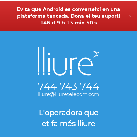
Evita que Android es converteixi en una
plataforma tancada. Dona el teu suport!
✕
146 d 9 h 13 min 50 s
744 743 744
lliure@lliuretelecom.com
L'operadora que
et fa més lliure