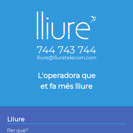
744 743 744
lliure@lliuretelecom.com
L'operadora que
et fa més lliure
Lliure
Per què?