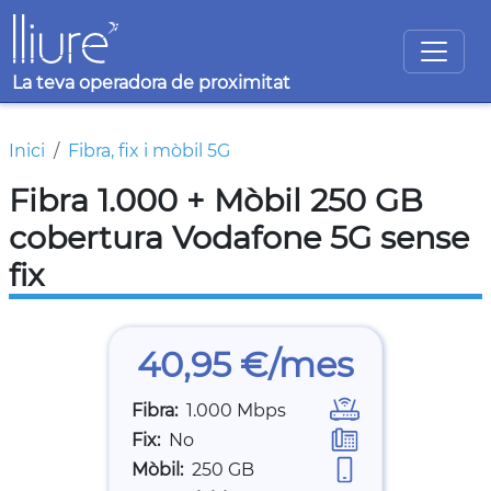
Vés al contingut
La teva operadora de proximitat
Fil d'ariadna
Inici
Fibra, fix i mòbil 5G
Fibra 1.000 + Mòbil 250 GB
cobertura Vodafone 5G sense
fix
40,95 €/mes
Fibra
1.000 Mbps
Fix
No
Mòbil
250 GB