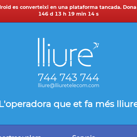
roid es converteixi en una plataforma tancada. Dona 
146 d 13 h 19 min 14 s
744 743 744
lliure@lliuretelecom.com
L'operadora que et fa més lliur