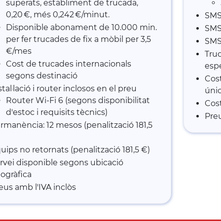
superats, establiment de trucada,
0,20 €, més 0,242 €/minut.
SMS 
Disponible abonament de 10.000 min.
SMS 
per fer trucades de fix a mòbil per 3,5
SMS 
€/mes
Truc
Cost de trucades internacionals
espe
segons destinació
Cost
stal·lació i router inclosos en el preu
únic
Router Wi-Fi 6 (segons disponibilitat
Cost
d'estoc i requisits tècnics)
Preu
rmanència: 12 mesos (penalització 181,5
uips no retornats (penalització 181,5 €)
rvei disponible segons ubicació
ogràfica
eus amb l'IVA inclòs