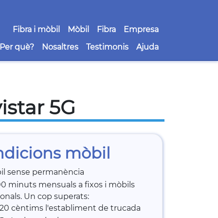
Navegació principal
Fibra i mòbil
Mòbil
Fibra
Empresa
Navegació Secundaria
Per què?
Nosaltres
Testimonis
Ajuda
istar 5G
dicions mòbil
il sense permanència
0 minuts mensuals a fixos i mòbils
onals. Un cop superats:
20 cèntims l'establiment de trucada