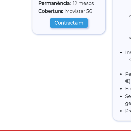
Permanència
12 mesos
Cobertura
Movistar 5G
Contracta'm
In
Pe
€)
Eq
Se
ge
Pr