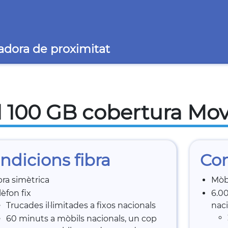
adora de proximitat
l 100 GB cobertura Mov
ndicions fibra
Con
bra simètrica
Mòb
lèfon fix
6.00
Trucades il·limitades a fixos nacionals
naci
60 minuts a mòbils nacionals, un cop