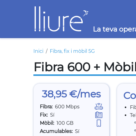
Vés al contingut
La teva oper
Fil d'ariadna
Inici
Fibra, fix i mòbil 5G
Fibra 600 + Mòbi
38,95 €/mes
Co
Fibra
600 Mbps
Fi
Fix
Sí
Te
Mòbil
100 GB
Acumulables
Sí