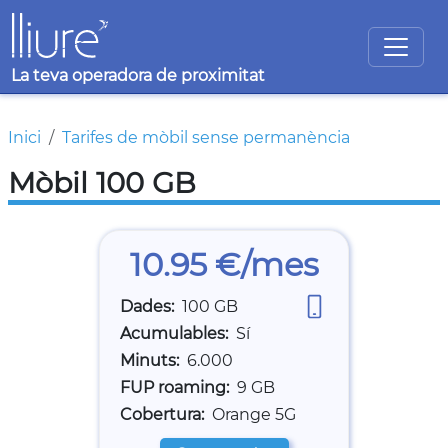
Vés al contingut
La teva operadora de proximitat
Fil d'ariadna
Inici
Tarifes de mòbil sense permanència
Mòbil 100 GB
10.95 €/mes
Dades
100 GB
Acumulables
Sí
Minuts
6.000
FUP roaming
9 GB
Cobertura
Orange 5G