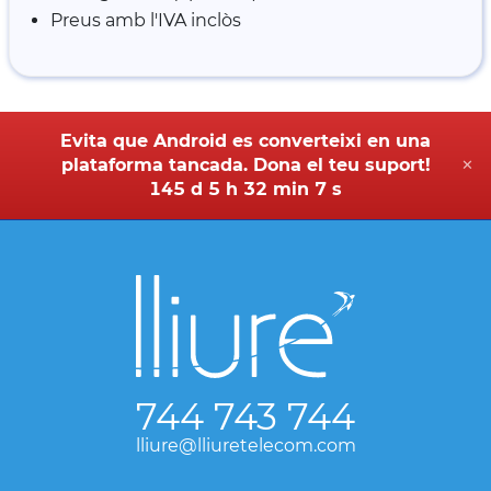
Preus amb l'IVA inclòs
Evita que Android es converteixi en una
plataforma tancada. Dona el teu suport!
✕
145 d 5 h 32 min 7 s
744 743 744
lliure@lliuretelecom.com