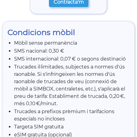
Contracta'm
Condicions mòbil
Mòbil sense permanència
SMS nacional: 0,30 €
SMS internacional: 0,07 € o segons destinació
Trucades il·limitades, subjectes a normes d'ús
raonable. Si s'infringeixen les normes d'ús
raonable de trucades de veu (connexió de
mòbil a SIMBOX, centraletes, etc.), s'aplicarà el
preu de tarifa: Establiment de trucada, 0,20 €,
més 0,10 €/minut.
Trucades a prefixos prèmium i tarifacions
especials no incloses
Targeta SIM gratuïta
eSIM gratuïta (opcional)