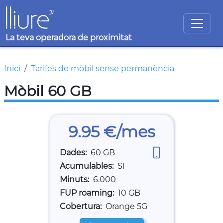
Vés al contingut
La teva operadora de proximitat
Fil d'ariadna
Inici
Tarifes de mòbil sense permanència
Mòbil 60 GB
9.95 €/mes
Dades
60 GB
Acumulables
Sí
Minuts
6.000
FUP roaming
10 GB
Cobertura
Orange 5G