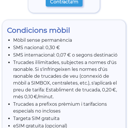
Contracta'm
Condicions mòbil
Mòbil sense permanència
SMS nacional: 0,30 €
SMS internacional: 0,07 € o segons destinació
Trucades il·limitades, subjectes a normes d'ús
raonable. Si s'infringeixen les normes d'ús
raonable de trucades de veu (connexió de
mòbil a SIMBOX, centraletes, etc.), s'aplicarà el
preu de tarifa: Establiment de trucada, 0,20 €,
més 0,10 €/minut.
Trucades a prefixos prèmium i tarifacions
especials no incloses
Targeta SIM gratuïta
eSIM gratuïta (opcional)