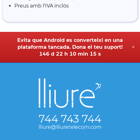
Preus amb l'IVA inclòs
Evita que Android es converteixi en una
plataforma tancada. Dona el teu suport!
✕
146 d 22 h 10 min 15 s
744 743 744
lliure@lliuretelecom.com